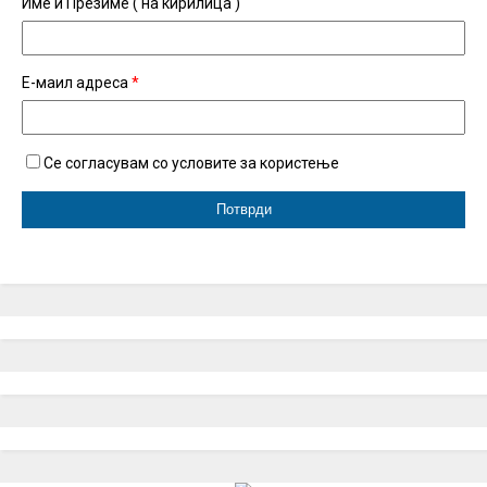
Име и Презиме ( на кирилица )
Е-маил адреса
*
Се согласувам со условите за користење