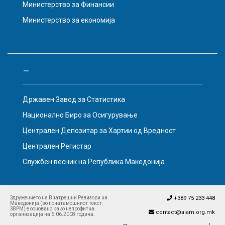
Министерство за Финансии
Министерство за економија
–
Државен Завод за Статистика
Национално Биро за Осигурување
Централен Депозитар за Хартии од Вредност
Централен Регистар
Службен весник на Република Македонија
Здружението на Внатрешни Ревизори на
+389 75 233 448
Македонија (во понатамошниот текст:
ЗВРМ) е основано како непрофитна
contact@aiam.org.mk
организација на 6.06.2008 година.