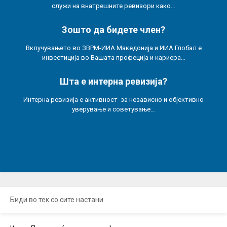
служи на внатрешните ревизори како…
Зошто да бидете член?
Вклучувањето во ЗВРМ-ИИА Македонија и ИИА Глобал е
инвестиција во Вашата профеција и кариера…
Шта е интерна ревизија?
Интерна ревизија е активност за независно и објективно
уверување и советување…
Биди во тек со сите настани