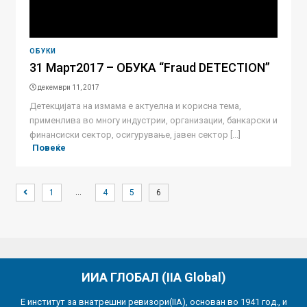
ОБУКИ
31 Март2017 – ОБУКА “Fraud DETECTION”
декември 11, 2017
Детекцијата на измама е актуелна и корисна тема,
применлива во многу индустрии, организации, банкарски и
финансиски сектор, осигурување, јавен сектор [...]
Повеќе
…
1
4
5
6
ИИА ГЛОБАЛ (IIA Global)
Е институт за внатрешни ревизори(IIA), основан во 1941 год., и