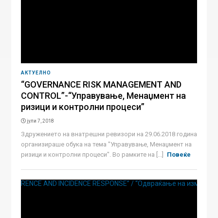
АКТУЕЛНО
“GOVERNANCE RISK MANAGEMENT AND
CONTROL”-“Управување, Менаџмент на
ризици и контролни процеси”
јули 7, 2018
Здружението на внатрешни ревизори на 29.06.2018 година
организираше обука на тема "Управување, Менаџмент на
ризици и контролни процеси". Во рамките на [...]
Повеќе