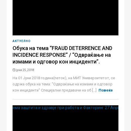
АКТУЕЛНО
Обука на тема “FRAUD DETERRENCE AND
INCIDENCE RESPONSE” / “Одвраќање на
измами и одговор кон инциденти”.
јуни 25, 2018
На 01 Јуни 2018 година(петок), на МИТ Универзитетот, се
одржа обука на тема: "Одвраќање на измами и одговор
кон инциденти" Специјални предавачи на об [...]
Повеќе