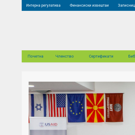
Интерна регулатива
Финансиски извештаи
Записниц
Почетна
Членство
Сертификати
Биб