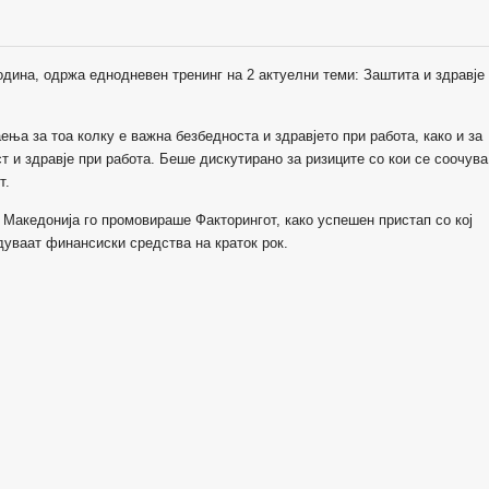
дина, одржа еднодневен тренинг на 2 актуелни теми: Заштита и здравје
ења за тоа колку е важна безбедноста и здравјето при работа, како и за
т и здравје при работа. Беше дискутирано за ризиците со кои се соочува
т.
D
Македонија го промовираше Факторингот, како успешен пристап со кој
дуваат финансиски средства на краток рок.