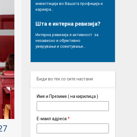
инвестиција во Вашата профеција и
кариера…
Шта е интерна ревизија?
Интерна ревизија е активност за
независно и објективно
уверување и советување…
Биди во тек со сите настани
Име и Презиме ( на кирилица )
Е-маил адреса
*
27