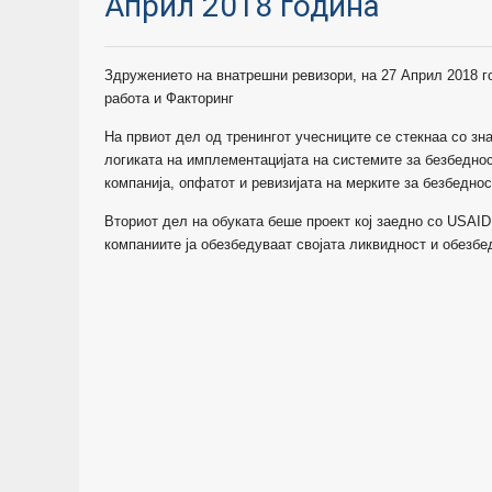
Април 2018 година
Здружението на внатрешни ревизори, на 27 Април 2018 го
работа и Факторинг
На
првиот дел од тренингот
учесниците се стекнаа со зна
логиката на имплементацијата на системите за безбеднос
компанија, опфатот и ревизијата на мерките за безбеднос
Вториот дел на обуката беше проект кој заедно со
USAI
компаниите ја обезбедуваат својата ликвидност и обезбе