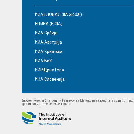
ИИА ГЛОБАЛ (IIA Global)
ЕЦИИА (ECIIA)
ИИА Србија
ИИА Австрија
ИИА Хрватска
ИИА БиХ
ИИР Црна Гора
ИИА Словенија
Здружението на Внатрешни Ревизори на Македонија (во понатамошниот текст
организација на 6.06.2008 година.