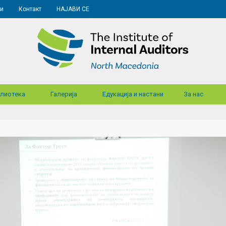
и
Контакт
НАЈАВИ СЕ
лиотека
Галерија
Едукација и настани
За нас