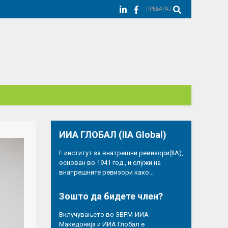
ПРЕБАРАЈ
ИИА ГЛОБАЛ (IIA Global)
Е институт за внатрешни ревизори(IIA),
основан во 1941 год., и служи на
внатрешните ревизори како…
Зошто да бидете член?
Вклучувањето во ЗВРМ-ИИА
Македонија и ИИА Глобал е