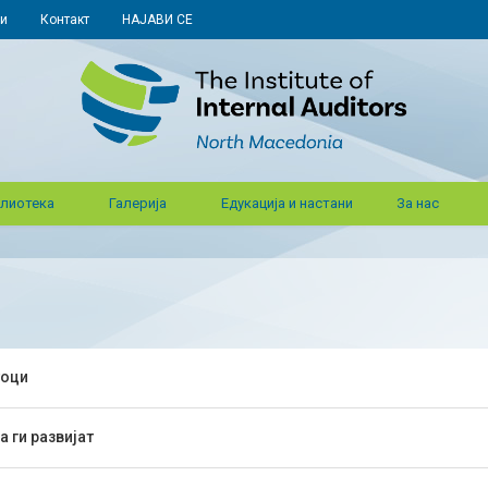
и
Контакт
НАЈАВИ СЕ
лиотека
Галерија
Едукација и настани
За нас
тоци
 ги развијат