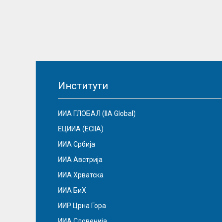
Институти
ИИА ГЛОБАЛ (IIA Global)
ЕЦИИА (ECIIA)
ИИА Србија
ИИА Австрија
ИИА Хрватска
ИИА БиХ
ИИР Црна Гора
ИИА Словенија