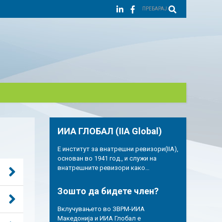
ПРЕБАРАЈ
ИИА ГЛОБАЛ (IIA Global)
Е институт за внатрешни ревизори(IIA),
основан во 1941 год., и служи на
внатрешните ревизори како…
Зошто да бидете член?
Вклучувањето во ЗВРМ-ИИА
Македонија и ИИА Глобал е