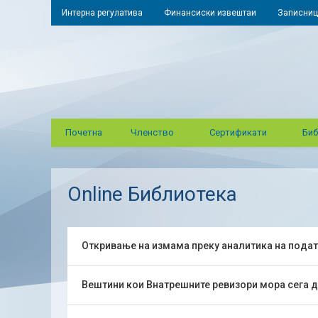
Интерна регулатива
Финансиски извештаи
Записниц
Почетна
Членство
Сертификати
Биб
Online Библиотека
Откривање на измама преку аналитика на пода
Вештини кои Внатрешните ревизори мора сега да