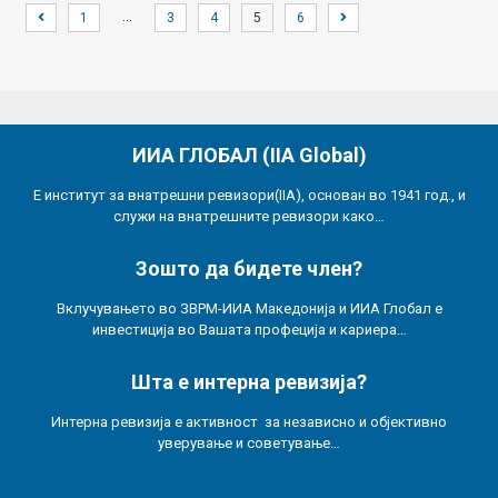
…
1
3
4
5
6
ИИА ГЛОБАЛ (IIA Global)
Е институт за внатрешни ревизори(IIA), основан во 1941 год., и
служи на внатрешните ревизори како…
Зошто да бидете член?
Вклучувањето во ЗВРМ-ИИА Македонија и ИИА Глобал е
инвестиција во Вашата профеција и кариера…
Шта е интерна ревизија?
Интерна ревизија е активност за независно и објективно
уверување и советување…