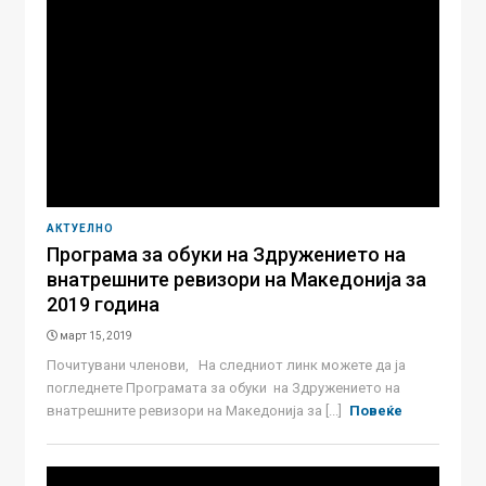
АКТУЕЛНО
Програма за обуки на Здружението на
внатрешните ревизори на Македонија за
2019 година
март 15, 2019
Почитувани членови, На следниот линк можете да ја
погледнете Програмата за обуки на Здружението на
внатрешните ревизори на Македонија за [...]
Повеќе