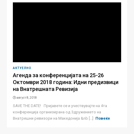
АКТУЕЛНО
Агенда за конференцијата на 25-26
Октомври 2018 година: Идни предизвици
на Внатрешната Ревизија
август 8, 2018
SAVE THE DATE! Пријавете се и учествувајте на 4та
конференција организирана од Здружението на
Внатрешни ревизори на Македонија &nb [...]
Повеќе