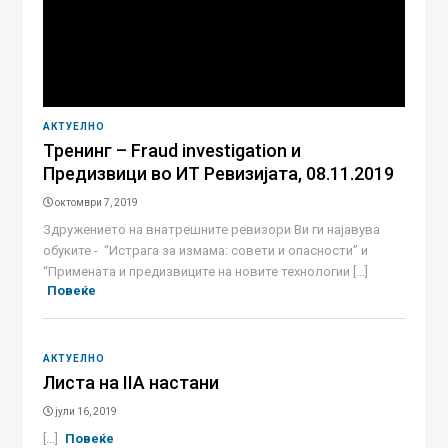
АКТУЕЛНО
Тренинг – Fraud investigation и
Предизвици во ИТ Ревизијата, 08.11.2019
октомври 7, 2019
Здружението на внатрешните ревизори Ви ги најавува
обуките - “Истрага за измама: совети и опасности” и
“Примената и предизвиците на новите технологии [...]
Повеќе
АКТУЕЛНО
Листа на IIA настани
јули 16, 2019
[...]
Повеќе