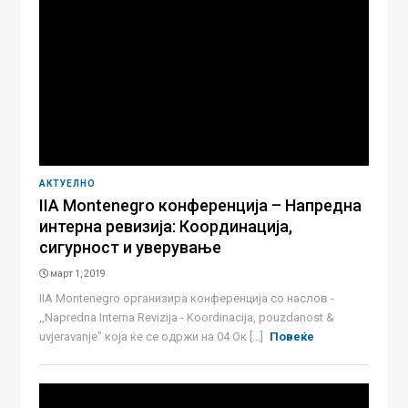
АКТУЕЛНО
IIA Montenegro конференција – Напредна
интерна ревизија: Координација,
сигурност и уверување
март 1, 2019
IIA Montenegro организира конференција со наслов -
,,Napredna Interna Revizija - Koordinacija, pouzdanost &
uvjeravanje" која ќе се одржи на 04 Ок [...]
Повеќе