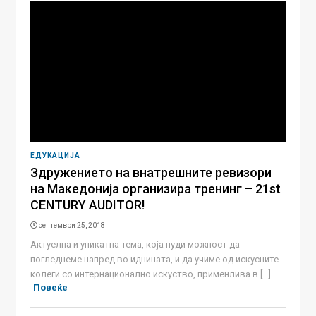
ЕДУКАЦИЈА
Здружението на внатрешните ревизори
на Македонија организира тренинг – 21st
CENTURY AUDITOR!
септември 25, 2018
Aктуелна и уникатна тема, која нуди можност да
погледнеме напред во иднината, и да учиме од искусните
колеги со интернационално искуство, применлива в [...]
Повеќе