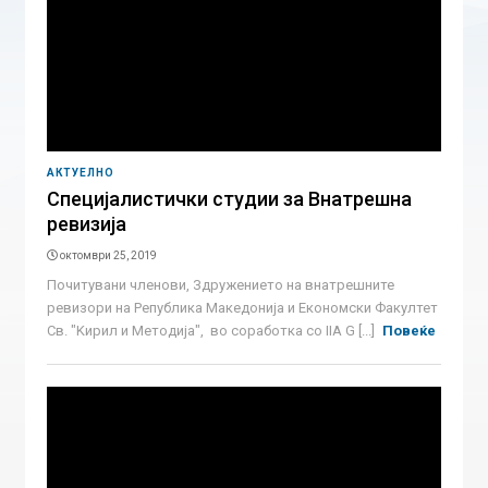
АКТУЕЛНО
Специјалистички студии за Внатрешна
ревизија
октомври 25, 2019
Почитувани членови, Здружението на внатрешните
ревизори на Република Македонија и Економски Факултет
Св. "Kирил и Методија", во соработка со IIA G [...]
Повеќе