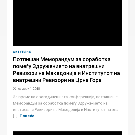
АКТУЕЛНО
Потпишан Меморандум за соработка
помеѓу Здружението на внатрешни
Ревизори на Македонија и Институтот на
внатрешни Ревизори на Црна Гора
ноември 1, 2018
За време на овогодинешната конференција, потпишан е
Меморандум за соработка помеѓу Здружението на
внатрешни Ревизори на Македонија и Институтот на вна
[...]
Повеќе