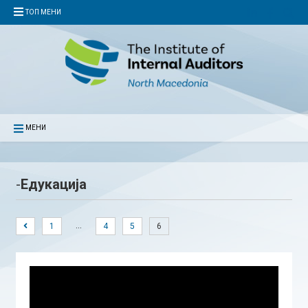
ТОП МЕНИ
МЕНИ
-
Едукација
…
1
4
5
6