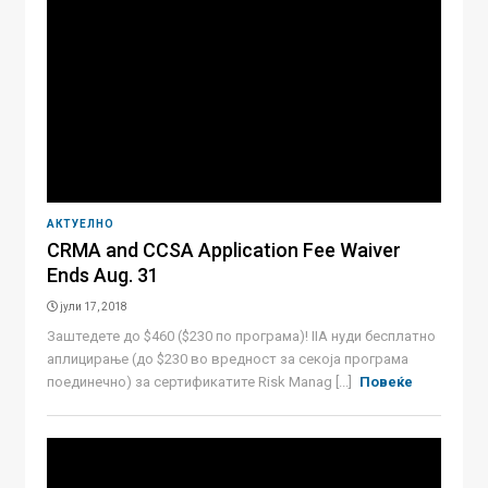
АКТУЕЛНО
CRMA and CCSA Application Fee Waiver
Ends Aug. 31
јули 17, 2018
Заштедете до $460 ($230 по програма)! IIA нуди бесплатно
аплицирање (до $230 во вредност за секоја програма
поединечно) за сертификатите Risk Manag [...]
Повеќе