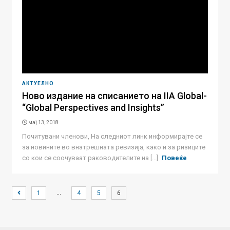
АКТУЕЛНО
Ново издание на списанието на IIA Global-
“Global Perspectives and Insights”
мај 13, 2018
Почитувани членови, На следниот линк информирајте се
за новините во внатрешната ревизија, како и за ризиците
со кои се соочуваат раководителите на [...]
Повеќе
…
1
4
5
6