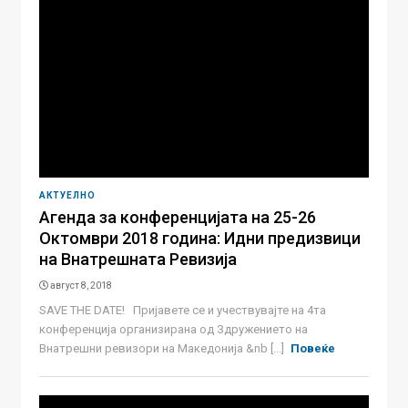
АКТУЕЛНО
Агенда за конференцијата на 25-26
Октомври 2018 година: Идни предизвици
на Внатрешната Ревизија
август 8, 2018
SAVE THE DATE! Пријавете се и учествувајте на 4та
конференција организирана од Здружението на
Внатрешни ревизори на Македонија &nb [...]
Повеќе