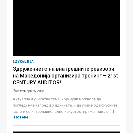
ЕДУКАЦИЈА
Здружението на внатрешните ревизори
на Македонија организира тренинг – 21st
CENTURY AUDITOR!
септември 25, 2018
Aктуелна и уникатна тема, која нуди можност да
погледнеме напред во иднината, и да учиме од искусните
колеги со интернационално искуство, применлива в [...]
Повеќе