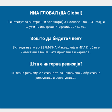
ИИА ГЛОБАЛ (IIA Global)
Е институт за внатрешни ревизори(IIA), основан во 1941 год., и
служи на внатрешните ревизори како…
Зошто да бидете член?
Вклучувањето во ЗВРМ-ИИА Македонија и ИИА Глобал е
инвестиција во Вашата профеција и кариера…
Шта е интерна ревизија?
Интерна ревизија е активност за независно и објективно
уверување и советување…