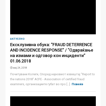
АКТУЕЛНО
Ексклузивна обука: “FRAUD DETERRENCE
AND INCIDENCE RESPONSE” / “Одвраќање
на измами и одговор кон инциденти”
01.06.2018
мај 24, 2018
Почитувани Колеги, Според најновиот извештај "Report to
the nations 2018" ACFE - Association of certified fraud
examiners, организациите губат во про [...]
Повеќе