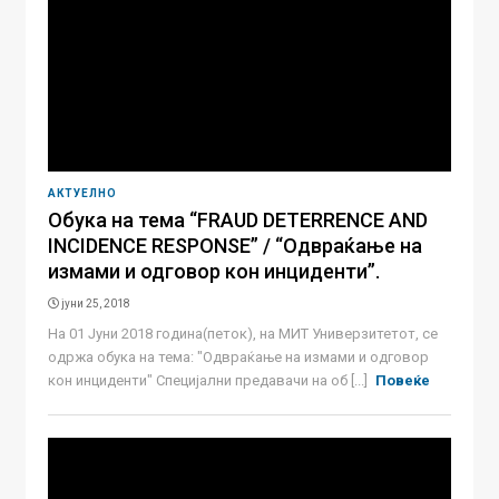
АКТУЕЛНО
Обука на тема “FRAUD DETERRENCE AND
INCIDENCE RESPONSE” / “Одвраќање на
измами и одговор кон инциденти”.
јуни 25, 2018
На 01 Јуни 2018 година(петок), на МИТ Универзитетот, се
одржа обука на тема: "Одвраќање на измами и одговор
кон инциденти" Специјални предавачи на об [...]
Повеќе