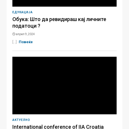
ЕДУКАЦИЈА
Обука: Што да ревидираш кај личните
податоци ?
април 9, 2024
[...]
Повеќе
АКТУЕЛНО
International conference of IIA Croatia