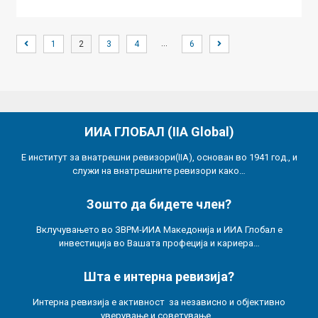
…
1
2
3
4
6
ИИА ГЛОБАЛ (IIA Global)
Е институт за внатрешни ревизори(IIA), основан во 1941 год., и
служи на внатрешните ревизори како…
Зошто да бидете член?
Вклучувањето во ЗВРМ-ИИА Македонија и ИИА Глобал е
инвестиција во Вашата профеција и кариера…
Шта е интерна ревизија?
Интерна ревизија е активност за независно и објективно
уверување и советување…