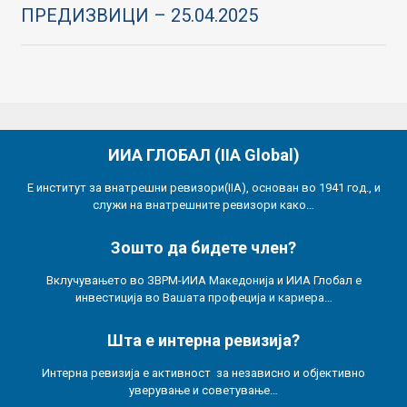
ПРЕДИЗВИЦИ – 25.04.2025
ИИА ГЛОБАЛ (IIA Global)
Е институт за внатрешни ревизори(IIA), основан во 1941 год., и
служи на внатрешните ревизори како…
Зошто да бидете член?
Вклучувањето во ЗВРМ-ИИА Македонија и ИИА Глобал е
инвестиција во Вашата профеција и кариера…
Шта е интерна ревизија?
Интерна ревизија е активност за независно и објективно
уверување и советување…