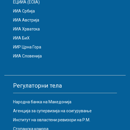
ЕЦИИА (ECIIA)
ИИА Србија
ИИА Австрија
ИИА Хрватска
ИИА БиХ
ИИР Црна Гора
ИИА Словенија
Регулаторни тела
Народна банка на Македонија
Агенција за супервизија на осигурување
Институт на овластени ревизори на Р.М.
Стопанска комора