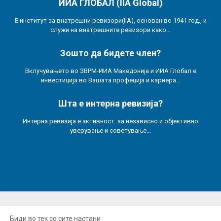
ИИА ГЛОБАЛ (IIA Global)
Е институт за внатрешни ревизори(IIA), основан во 1941 год., и
служи на внатрешните ревизори како…
Зошто да бидете член?
Вклучувањето во ЗВРМ-ИИА Македонија и ИИА Глобал е
инвестиција во Вашата профеција и кариера…
Шта е интерна ревизија?
Интерна ревизија е активност за независно и објективно
уверување и советување…
Биди во тек со сите настани