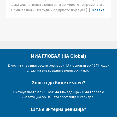
дека „единствената константа во животот е промената“.
Поминаа над 2.500 години од првото појавува [...]
Повеќе
ИИА ГЛОБАЛ (IIA Global)
Е институт за внатрешни ревизори(IIA), основан во 1941 год., и
служи на внатрешните ревизори како…
Зошто да бидете член?
Вклучувањето во ЗВРМ-ИИА Македонија и ИИА Глобал е
инвестиција во Вашата профеција и кариера…
Шта е интерна ревизија?