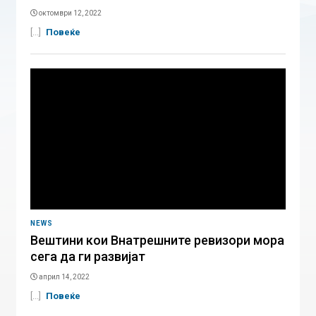
октомври 12, 2022
[...]
Повеќе
NEWS
Вештини кои Внатрешните ревизори мора
сега да ги развијат
април 14, 2022
[...]
Повеќе