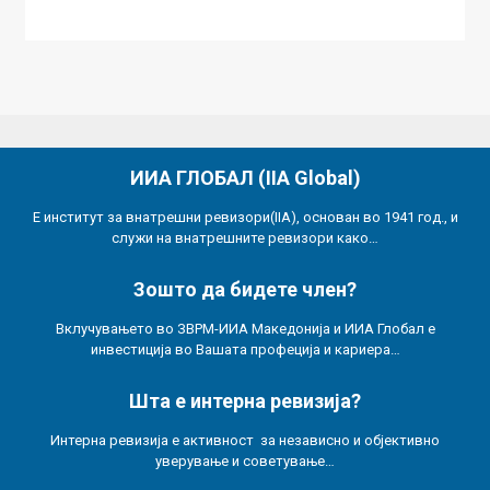
ИИА ГЛОБАЛ (IIA Global)
Е институт за внатрешни ревизори(IIA), основан во 1941 год., и
служи на внатрешните ревизори како…
Зошто да бидете член?
Вклучувањето во ЗВРМ-ИИА Македонија и ИИА Глобал е
инвестиција во Вашата профеција и кариера…
Шта е интерна ревизија?
Интерна ревизија е активност за независно и објективно
уверување и советување…