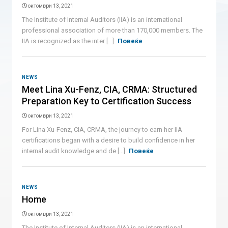
октомври 13, 2021
The Institute of Internal Auditors (IIA) is an international
professional association of more than 170,000 members. The
IIA is recognized as the inter [...]
Повеќе
NEWS
Meet Lina Xu-Fenz, CIA, CRMA: Structured
Preparation Key to Certification Success
октомври 13, 2021
For Lina Xu-Fenz, CIA, CRMA, the journey to earn her IIA
certifications began with a desire to build confidence in her
internal audit knowledge and de [...]
Повеќе
NEWS
Home
октомври 13, 2021
The Institute of Internal Auditors (IIA) is an international