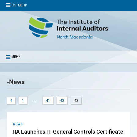
ТОП МЕНИ
МЕНИ
-
News
…
1
41
42
43
NEWS
IIA Launches IT General Controls Certificate