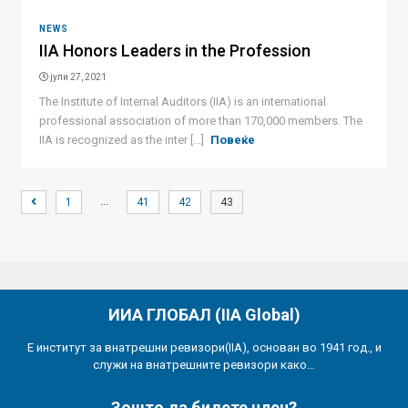
NEWS
IIA Honors Leaders in the Profession
јули 27, 2021
The Institute of Internal Auditors (IIA) is an international
professional association of more than 170,000 members. The
IIA is recognized as the inter [...]
Повеќе
…
1
41
42
43
ИИА ГЛОБАЛ (IIA Global)
Е институт за внатрешни ревизори(IIA), основан во 1941 год., и
служи на внатрешните ревизори како…
Зошто да бидете член?