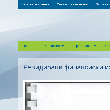
Интерна регулатива
Финансиски извештаи
Записниц
Почетна
Членство
Сертификати
Биб
Ревидирани финансиски и