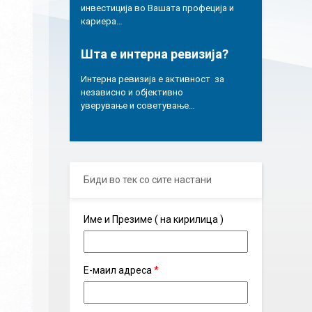
инвестиција во Вашата профеција и
кариера…
Шта е интерна ревизија?
Интерна ревизија е активност за
независно и објективно
уверување и советување…
Биди во тек со сите настани
Име и Презиме ( на кирилица )
Е-маил адреса
*