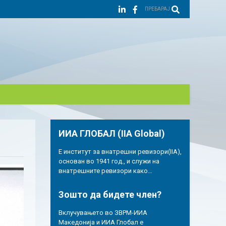
ПРЕБАРАЈ
ИИА ГЛОБАЛ (IIA Global)
Е институт за внатрешни ревизори(IIA),
основан во 1941 год., и служи на
внатрешните ревизори како…
Зошто да бидете член?
Вклучувањето во ЗВРМ-ИИА
Македонија и ИИА Глобал е