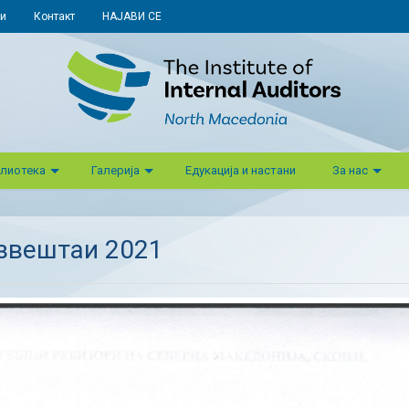
и
Контакт
НАЈАВИ СЕ
лиотека
Галерија
Едукација и настани
За нас
звештаи 2021