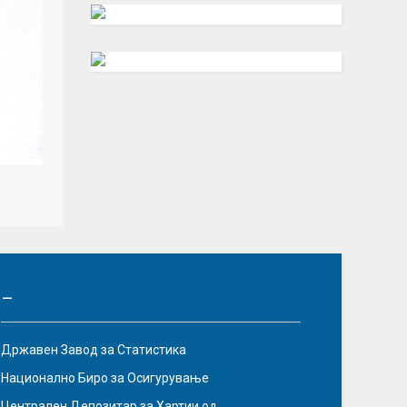
–
Државен Завод за Статистика
Национално Биро за Осигурување
Централен Депозитар за Хартии од