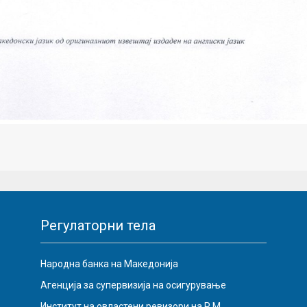
Регулаторни тела
Народна банка на Македонија
Агенција за супервизија на осигурување
Институт на овластени ревизори на Р.М.