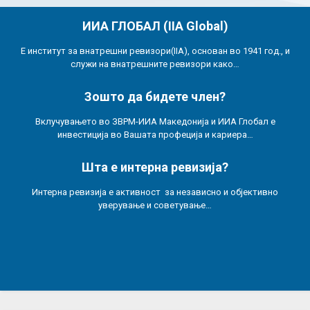
ИИА ГЛОБАЛ (IIA Global)
Е институт за внатрешни ревизори(IIA), основан во 1941 год., и
служи на внатрешните ревизори како…
Зошто да бидете член?
Вклучувањето во ЗВРМ-ИИА Македонија и ИИА Глобал е
инвестиција во Вашата профеција и кариера…
Шта е интерна ревизија?
Интерна ревизија е активност за независно и објективно
уверување и советување…