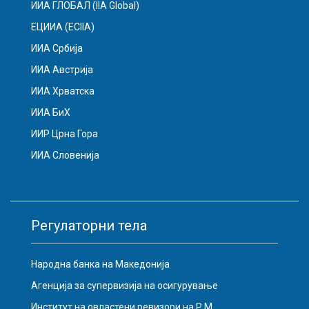
ИИА ГЛОБАЛ (IIA Global)
ЕЦИИА (ECIIA)
ИИА Србија
ИИА Австрија
ИИА Хрватска
ИИА БиХ
ИИР Црна Гора
ИИА Словенија
Регулаторни тела
Народна банка на Македонија
Агенција за супервизија на осигурување
Институт на овластени ревизори на Р.М.