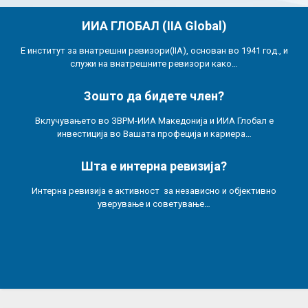
ИИА ГЛОБАЛ (IIA Global)
Е институт за внатрешни ревизори(IIA), основан во 1941 год., и
служи на внатрешните ревизори како…
Зошто да бидете член?
Вклучувањето во ЗВРМ-ИИА Македонија и ИИА Глобал е
инвестиција во Вашата профеција и кариера…
Шта е интерна ревизија?
Интерна ревизија е активност за независно и објективно
уверување и советување…