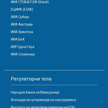
ИИА ГЛОБАЛ (IIA Global)
ЕЦИИА (ECIIA)
ИИА Србија
ИИА Австрија
ИИА Хрватска
ИИА БиХ
ИИР Црна Гора
ИИА Словенија
Регулаторни тела
Народна банка на Македонија
Агенција за супервизија на осигурување
Институт на овластени ревизори на Р.М.