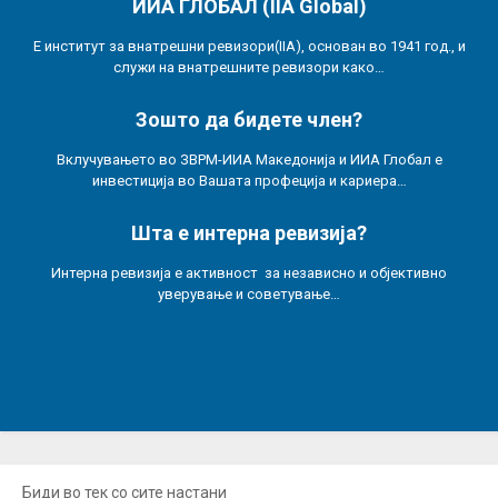
ИИА ГЛОБАЛ (IIA Global)
Е институт за внатрешни ревизори(IIA), основан во 1941 год., и
служи на внатрешните ревизори како…
Зошто да бидете член?
Вклучувањето во ЗВРМ-ИИА Македонија и ИИА Глобал е
инвестиција во Вашата профеција и кариера…
Шта е интерна ревизија?
Интерна ревизија е активност за независно и објективно
уверување и советување…
Биди во тек со сите настани