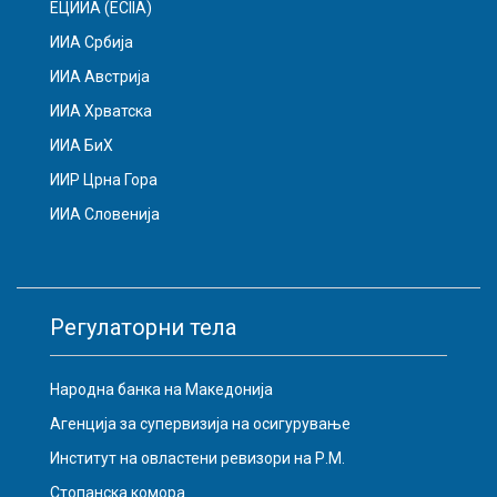
ЕЦИИА (ECIIA)
ИИА Србија
ИИА Австрија
ИИА Хрватска
ИИА БиХ
ИИР Црна Гора
ИИА Словенија
Регулаторни тела
Народна банка на Македонија
Агенција за супервизија на осигурување
Институт на овластени ревизори на Р.М.
Стопанска комора