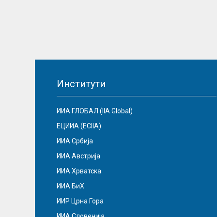
Институти
ИИА ГЛОБАЛ (IIA Global)
ЕЦИИА (ECIIA)
ИИА Србија
ИИА Австрија
ИИА Хрватска
ИИА БиХ
ИИР Црна Гора
ИИА Словенија