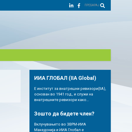
ПРЕБАРАЈ
ИИА ГЛОБАЛ (IIA Global)
Е институт за внатрешни ревизори(IIA),
основан во 1941 год., и служи на
внатрешните ревизори како…
Зошто да бидете член?
Вклучувањето во ЗВРМ-ИИА
Македонија и ИИА Глобал е