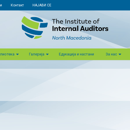
и
Контакт
НАЈАВИ СЕ
лиотека
Галерија
Едукација и настани
За нас