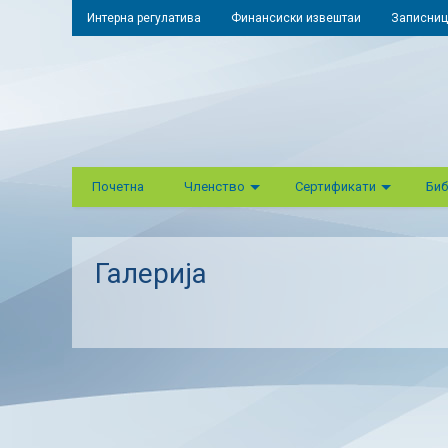
Интерна регулатива
Финансиски извештаи
Записниц
Почетна
Членство
Сертификати
Биб
Галерија