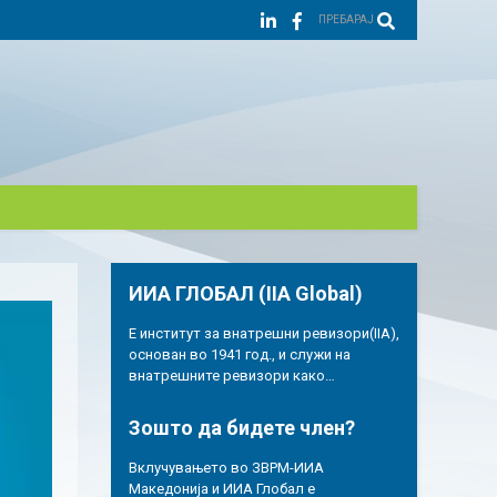
ПРЕБАРАЈ
ИИА ГЛОБАЛ (IIA Global)
Е институт за внатрешни ревизори(IIA),
основан во 1941 год., и служи на
внатрешните ревизори како…
Зошто да бидете член?
Вклучувањето во ЗВРМ-ИИА
Македонија и ИИА Глобал е