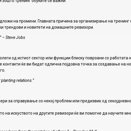
и зошто тренинг обуките се важни:
подложи на промени. Главната причина за организирање на тренинг 
ки трендови и новитети на домашните ревизори.
n.” – Steve Jobs
олеги од истиот сектор или функции блиску поврзани со работата 
ие контакти ќе ви бидат одлична појдовна точка за создавање на н
го.
planting relations.”
ери за справување со некој проблем или предизвик од секојдневн
 на искуството на другите ревизори ќе ви помогне да научите мн