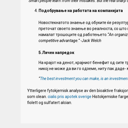
“Smart people learn from their mistakes. But the real sharp
Подобрување на работата на компанијата
Новостекнатото знаење од обуките ќе резулту
преточат своето знаење во реалноста, со што 
намалат трошоците од работењето.
“An organizat
competitive advantage.” -Jack Welch
5.Личен напредок
На крајот на денот, крајниот бенефит од сите 
никој не може да ви го одземе, ниту пак даде-
“
The best investment you can make, is an investment 
Ytterligere fytokjemisk analyse av den bioaktive fraksjon
som olean.
cialis pris apotek sverige
Histokjemiske farges
fiolett og sulfatert alcian.