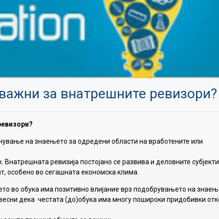
 важни за внатрешните ревизори?
ревизори?
нување на знаењето за одредени области на вработените или
. Внатрешната ревизија постојано се развива и деловните субјекти
ат, особено во сегашната економска клима.
то во обука има позитивно влијание врз подобрувањето на знаењ
свесни дека честата (до)обука има многу пошироки придобивки отк