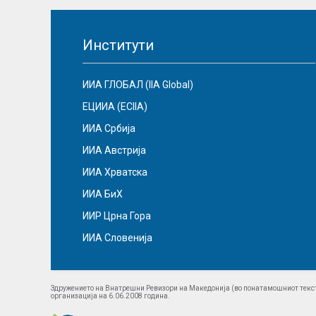
Институти
ИИА ГЛОБАЛ (IIA Global)
ЕЦИИА (ECIIA)
ИИА Србија
ИИА Австрија
ИИА Хрватска
ИИА БиХ
ИИР Црна Гора
ИИА Словенија
Здружението на Внатрешни Ревизори на Македонија (во понатамошниот текст
организација на 6.06.2008 година.