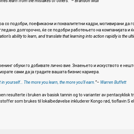
 ones learn from the mistakes of others.”
–
Brandon Mull
ра со подобри, поефикасни и поквалитетни кадри, мотивирани да г
гледано долгорочно, ќе се подобри работењето на компанијата и ќ
ion’s ability to learn, and translate that learning into action rapidly is the ul
тренинг обуки го добивате лично вие. Знаењето и искуството е неш
 морате сами да ја градите вашата бизнис кариера.
in yourself… The more you learn, the more you’ll earn.
”
–
Warren Buffett
en resulterte i bruken av basisk tannin og to varianter av pentacyklisk t
toffer som brukes til lokalbedøvelse inkluderer Kongo rød, tioflavin S el