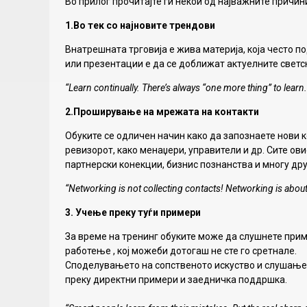
Во прилог прочитајте ги некои од најважните причин
1.
Во тек со најновите трендови
Внатрешната трговија е жива материја, која често 
или презентации е да се доближат актуелните светс
“Learn continually. There’s always “one more thing” to lear
2.Проши
р
ување на мрежата на контакти
Обуките се одличен начин како да запознаете нови к
ревизорот, како менаџери, управители и др. Сите ов
партнерски конекции, бизнис познанства и многу дру
“Networking is not collecting contacts! Networking is about 
3.
Учење преку туѓи примери
За време на тренинг обуките може да слушнете прим
работење , кој можеби дотогаш не сте го сретнале.
Споделувањето на сопственото искуство и слушањето
преку директни примери и заедничка поддршка.