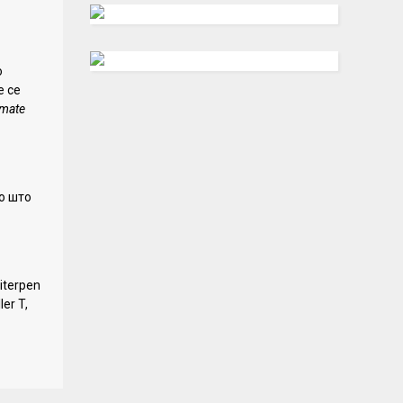
о
е се
timate
то што
riterpen
ler T,