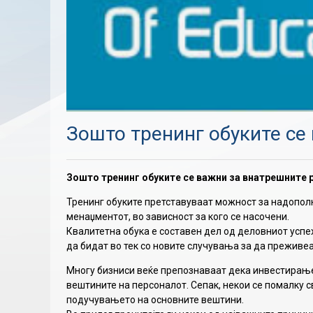
Зошто тренинг обуките се
Зошто тренинг обуките се важни за внатрешните 
Тренинг обуките претставуваат можност за надопол
менаџментот, во зависност за кого се насочени.
Квалитетна обука е составен дел од деловниот успех
да бидат во тек со новите случувања за да преживе
Многу бизниси веќе препознаваат дека инвестирање
вештините на персоналот. Сепак, некои се помалку 
подучувањето на основните вештини.