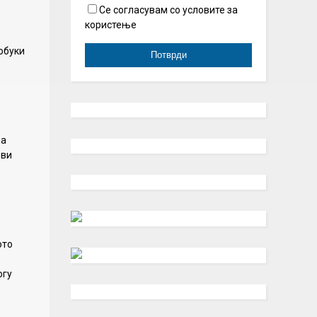
Се согласувам со условите за
користење
обуки
на
ови
ото
огу