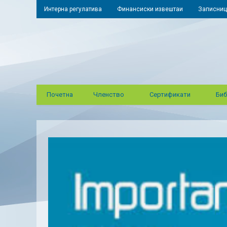
Интерна регулатива
Финансиски извештаи
Записниц
Почетна
Членство
Сертификати
Биб