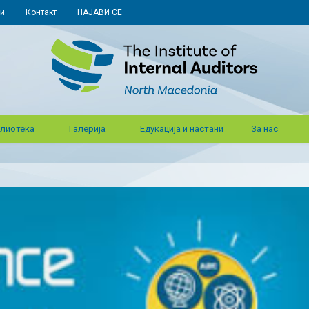
и
Контакт
НАЈАВИ СЕ
лиотека
Галерија
Едукација и настани
За нас