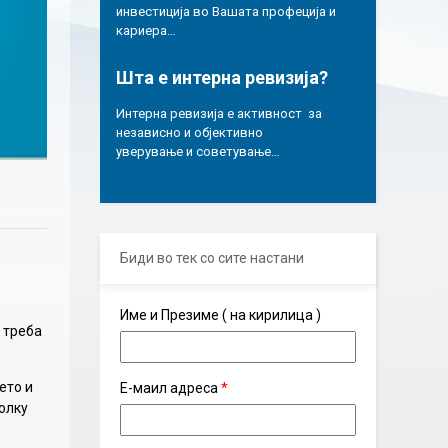
инвестиција во Вашата профеција и
кариера…
Шта е интерна ревизија?
Интерна ревизија е активност за
независно и објективно
уверување и советување…
Биди во тек со сите настани
Име и Презиме ( на кирилица )
 треба
ето и
Е-маил адреса
*
олку