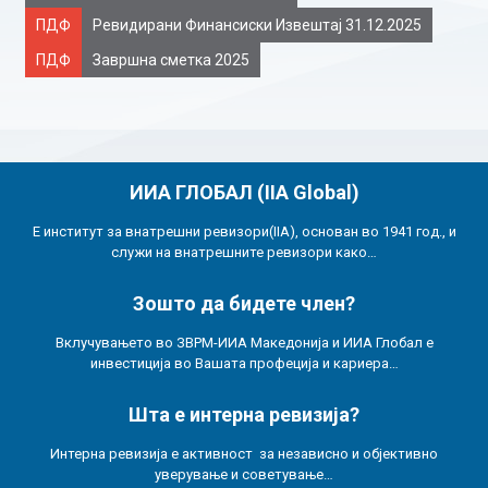
ПДФ
Ревидирани Финансиски Извештај 31.12.2025
ПДФ
Завршна сметка 2025
ИИА ГЛОБАЛ (IIA Global)
Е институт за внатрешни ревизори(IIA), основан во 1941 год., и
служи на внатрешните ревизори како…
Зошто да бидете член?
Вклучувањето во ЗВРМ-ИИА Македонија и ИИА Глобал е
инвестиција во Вашата профеција и кариера…
Шта е интерна ревизија?
Интерна ревизија е активност за независно и објективно
уверување и советување…