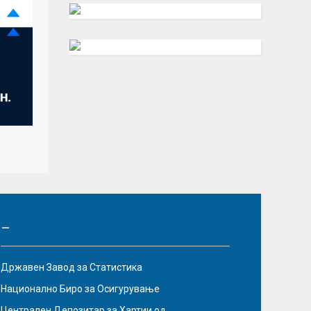
–
Државен Завод за Статистика
Национално Биро за Осигурување
Централен Депозитар за Хартии од