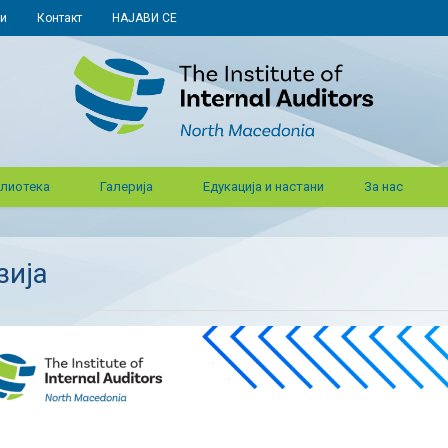
и
Контакт
НАЈАВИ СЕ
лиотека
Галерија
Едукација и настани
За нас
зија