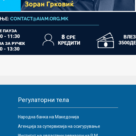
Регулаторни тела
Народна банка на Македонија
Агенција за супервизија на осигурување
Институт на овластени ревизори на Р.М.