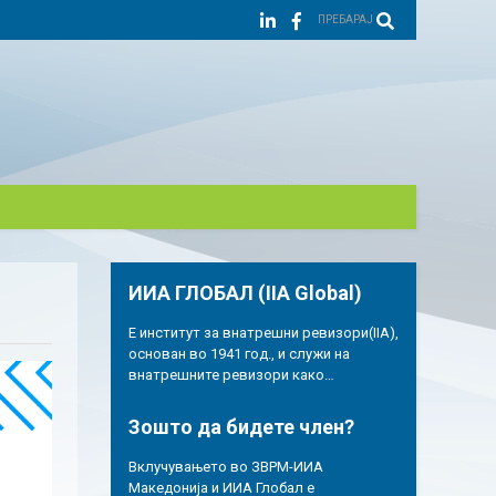
ПРЕБАРАЈ
ИИА ГЛОБАЛ (IIA Global)
Е институт за внатрешни ревизори(IIA),
основан во 1941 год., и служи на
внатрешните ревизори како…
Зошто да бидете член?
Вклучувањето во ЗВРМ-ИИА
Македонија и ИИА Глобал е