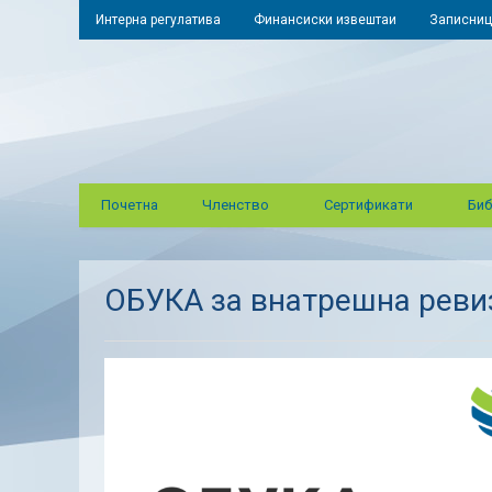
Интерна регулатива
Финансиски извештаи
Записниц
Почетна
Членство
Сертификати
Биб
ОБУКА за внатрешна реви