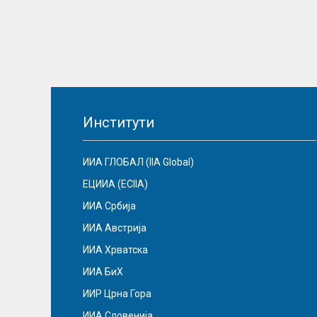
Институти
ИИА ГЛОБАЛ (IIA Global)
ЕЦИИА (ECIIA)
ИИА Србија
ИИА Австрија
ИИА Хрватска
ИИА БиХ
ИИР Црна Гора
ИИА Словенија