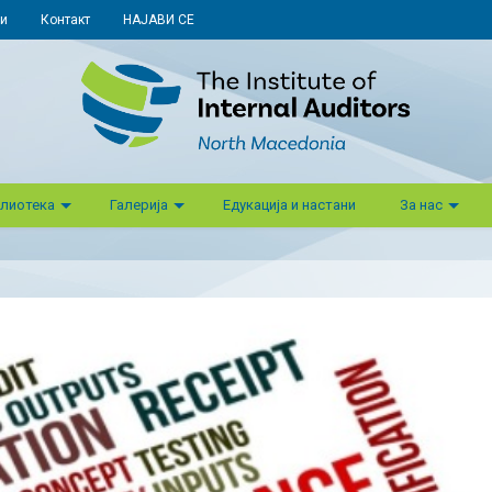
и
Контакт
НАЈАВИ СЕ
лиотека
Галерија
Едукација и настани
За нас