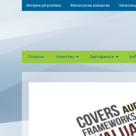
Интерна регулатива
Финансиски извештаи
Записниц
Почетна
Членство
Сертификати
Биб