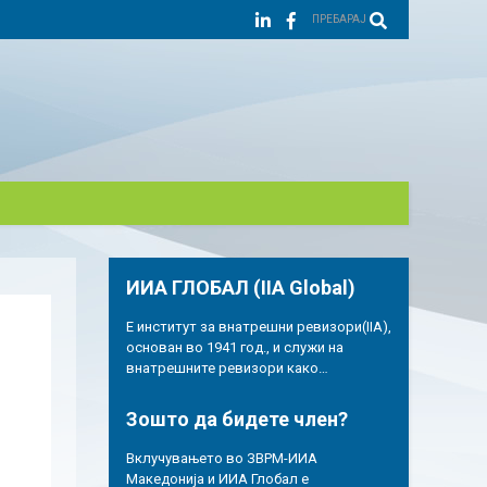
ПРЕБАРАЈ
ИИА ГЛОБАЛ (IIA Global)
Е институт за внатрешни ревизори(IIA),
основан во 1941 год., и служи на
внатрешните ревизори како…
Зошто да бидете член?
Вклучувањето во ЗВРМ-ИИА
Македонија и ИИА Глобал е