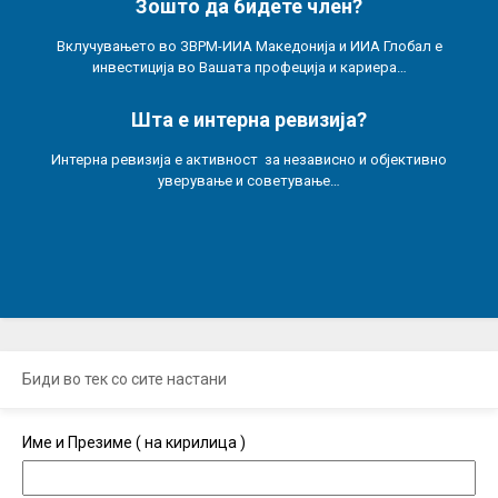
Зошто да бидете член?
Вклучувањето во ЗВРМ-ИИА Македонија и ИИА Глобал е
инвестиција во Вашата профеција и кариера…
Шта е интерна ревизија?
Интерна ревизија е активност за независно и објективно
уверување и советување…
Биди во тек со сите настани
Име и Презиме ( на кирилица )