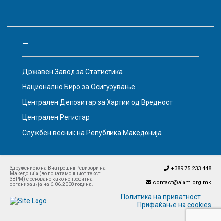
–
Државен Завод за Статистика
Национално Биро за Осигурување
Централен Депозитар за Хартии од Вредност
Централен Регистар
Службен весник на Република Македонија
Здружението на Внатрешни Ревизори на
+389 75 233 448
Македонија (во понатамошниот текст:
ЗВРМ) е основано како непрофитна
contact@aiam.org.mk
организација на 6.06.2008 година.
Политика на приватност
Прифаќање на cookies