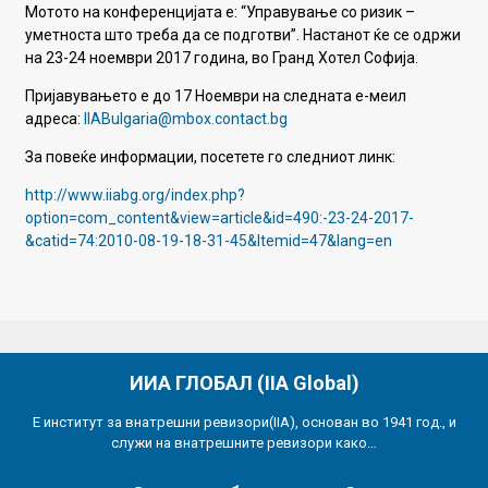
Мотото на конференцијата е: “Управување со ризик –
уметноста што треба да се подготви”. Настанот ќе се одржи
на 23-24 ноември 2017 година, во Гранд Хотел Софија.
Пријавувањето е до 17 Ноември на следната е-меил
адреса:
IIABulgaria@mbox.contact.bg
За повеќе информации, посетете го следниот линк:
http://www.iiabg.org/index.php?
option=com_content&view=article&id=490:-23-24-2017-
&catid=74:2010-08-19-18-31-45&Itemid=47&lang=en
ИИА ГЛОБАЛ (IIA Global)
Е институт за внатрешни ревизори(IIA), основан во 1941 год., и
служи на внатрешните ревизори како…