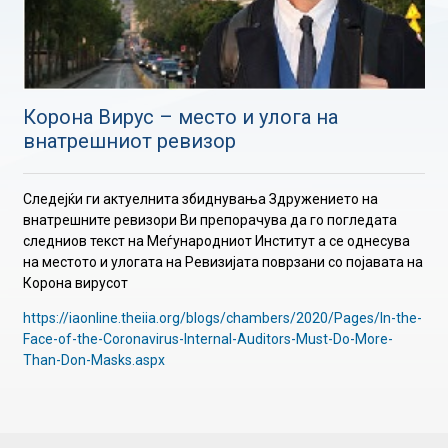
Корона Вирус – место и улога на
внатрешниот ревизор
Следејќи ги актуелнита збиднувања Здружението на
внатрешните ревизори Ви препорачува да го погледата
следниов текст на Меѓународниот Институт а се однесува
на местото и улогата на Ревизијата поврзани со појавата на
Корона вирусот
https://iaonline.theiia.org/blogs/chambers/2020/Pages/In-the-
Face-of-the-Coronavirus-Internal-Auditors-Must-Do-More-
Than-Don-Masks.aspx