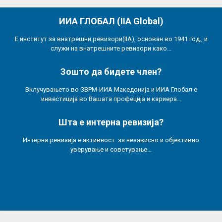
ИИА ГЛОБАЛ (IIA Global)
Е институт за внатрешни ревизори(IIA), основан во 1941 год., и
служи на внатрешните ревизори како…
Зошто да бидете член?
Вклучувањето во ЗВРМ-ИИА Македонија и ИИА Глобал е
инвестиција во Вашата профеција и кариера…
Шта е интерна ревизија?
Интерна ревизија е активност за независно и објективно
уверување и советување…