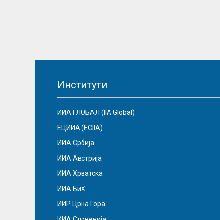
Институти
ИИА ГЛОБАЛ (IIA Global)
ЕЦИИА (ECIIA)
ИИА Србија
ИИА Австрија
ИИА Хрватска
ИИА БиХ
ИИР Црна Гора
ИИА Словенија