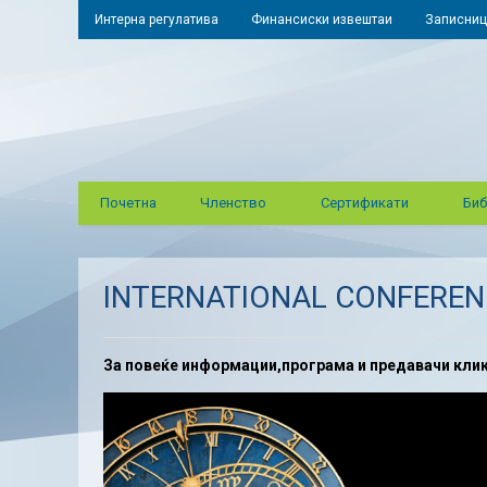
Интерна регулатива
Финансиски извештаи
Записниц
Почетна
Членство
Сертификати
Биб
INTERNATIONAL CONFERENC
За повеќе информации,програма и предавачи кли