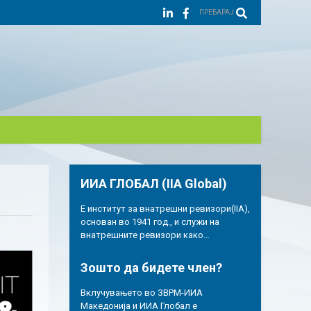
ПРЕБАРАЈ
ИИА ГЛОБАЛ (IIA Global)
Е институт за внатрешни ревизори(IIA),
основан во 1941 год., и служи на
внатрешните ревизори како…
Зошто да бидете член?
Вклучувањето во ЗВРМ-ИИА
Македонија и ИИА Глобал е