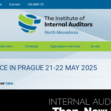
и
Контакт
НАЈАВИ СЕ
лиотека
Галерија
Едукација и настани
За нас
E IN PRAGUE 21-22 MAY 2025
кни
тука
.