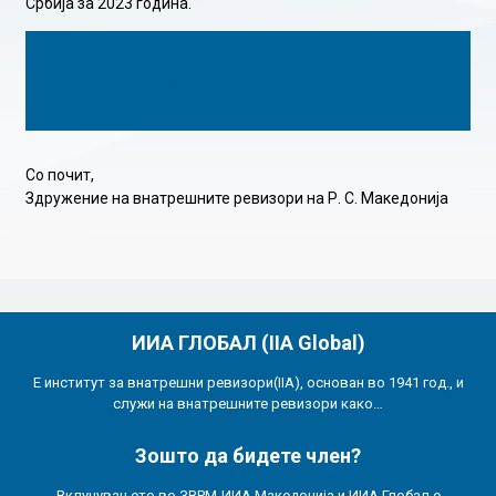
Србија за 2023 година.
ЈЕДАНАЕСТА КОНФЕРЕНЦИЈА УИРС
Со почит,
Здружение на внатрешните ревизори на Р. С. Македонија
ИИА ГЛОБАЛ (IIA Global)
Е институт за внатрешни ревизори(IIA), основан во 1941 год., и
служи на внатрешните ревизори како…
Зошто да бидете член?
Вклучувањето во ЗВРМ-ИИА Македонија и ИИА Глобал е