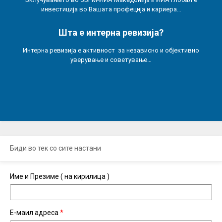
инвестиција во Вашата профеција и кариера…
Шта е интерна ревизија?
Интерна ревизија е активност за независно и објективно
уверување и советување…
Биди во тек со сите настани
Име и Презиме ( на кирилица )
Е-маил адреса
*