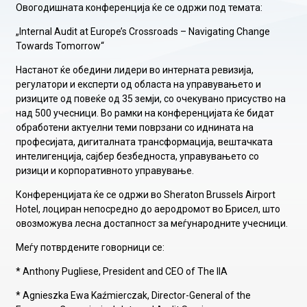
Овогодишната конференција ќе се одржи под темата:
„Internal Audit at Europe’s Crossroads – Navigating Change
Towards Tomorrow“
Настанот ќе обедини лидери во интерната ревизија,
регулатори и експерти од областа на управувањето и
ризиците од повеќе од 35 земји, со очекувано присуство на
над 500 учесници. Во рамки на конференцијата ќе бидат
обработени актуелни теми поврзани со иднината на
професијата, дигиталната трансформација, вештачката
интелигенција, сајбер безбедноста, управувањето со
ризици и корпоративното управување.
Конференцијата ќе се одржи во Sheraton Brussels Airport
Hotel, лоциран непосредно до аеродромот во Брисел, што
овозможува лесна достапност за меѓународните учесници.
Меѓу потврдените говорници се:
* Anthony Pugliese, President and CEO of The IIA
* Agnieszka Ewa Kaźmierczak, Director-General of the