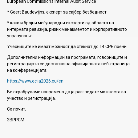
European Commission’s Internal Audit Service
* Geert Baudewijns, експерт за сајбер безбедност
* како и бројни меѓународни експерти од областа на
интерната ревизија, ризик менаџментот и корпоративното
управување.
Учесниците ќе имаат можност да стекнат до 14 CPE поени.
Дополнителни информации за програмата, говорниците и
регистрацијата се достапни на официјалната веб-страница
на конференцијата:
https://www.eciia2026.eu/en
Ве охрабруваме навремено да ја разгледате можноста за
учество и регистрација.
Со почит,
ЗВРРСМ