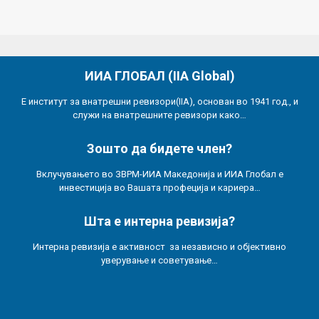
ИИА ГЛОБАЛ (IIA Global)
Е институт за внатрешни ревизори(IIA), основан во 1941 год., и
служи на внатрешните ревизори како…
Зошто да бидете член?
Вклучувањето во ЗВРМ-ИИА Македонија и ИИА Глобал е
инвестиција во Вашата профеција и кариера…
Шта е интерна ревизија?
Интерна ревизија е активност за независно и објективно
уверување и советување…