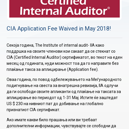
CIA Application Fee Waived in May 2018!
Секоја година, The Institute of internal audit- IIA како
поддршка на своите членови кои сакаат да се стекнат со
CIA (Certified Internal Auditor) сертификатот, во текот на еден
месец од годината, нуди можност тоа да го направите без
плаќање такса за аплицирање (Application fee).
Оваа година, по повод одбележувањето на Меѓународното
подигнување на свеста за внатрешна ревизија, IIA одлучи
да ги ослободи своите апликанти од плаќање на такса
та за
аплицирање во периодот од 1-31 Мај. Истите ќе заштедат
US $ 230 на нивниот пат до добивање на глобално
признатиот CIA сертификат.
Ако имате какви било прашања или ви требаат
дополнителни информации, чувствувајте се слободни да