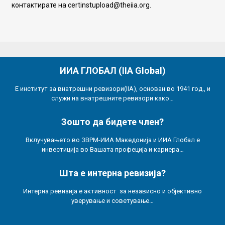
контактирате на certinstupload@theiia.org.
ИИА ГЛОБАЛ (IIA Global)
Е институт за внатрешни ревизори(IIA), основан во 1941 год., и
служи на внатрешните ревизори како…
Зошто да бидете член?
Вклучувањето во ЗВРМ-ИИА Македонија и ИИА Глобал е
инвестиција во Вашата профеција и кариера…
Шта е интерна ревизија?
Интерна ревизија е активност за независно и објективно
уверување и советување…