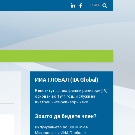
ПРЕБАРАЈ
ИИА ГЛОБАЛ (IIA Global)
Е институт за внатрешни ревизори(IIA),
основан во 1941 год., и служи на
внатрешните ревизори како…
Зошто да бидете член?
Вклучувањето во ЗВРМ-ИИА
Македонија и ИИА Глобал е