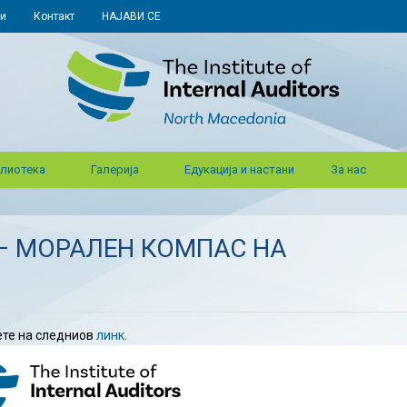
и
Контакт
НАЈАВИ СЕ
лиотека
Галерија
Едукација и настани
За нас
– МОРАЛЕН КОМПАС НА
ете на следниов
линк
.