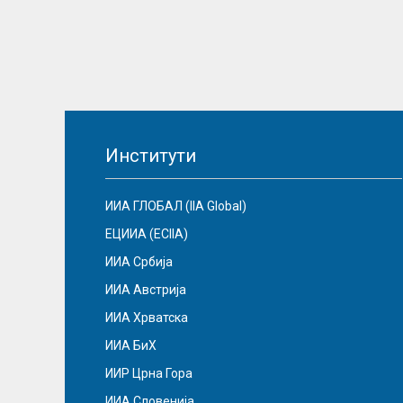
Институти
ИИА ГЛОБАЛ (IIA Global)
ЕЦИИА (ECIIA)
ИИА Србија
ИИА Австрија
ИИА Хрватска
ИИА БиХ
ИИР Црна Гора
ИИА Словенија