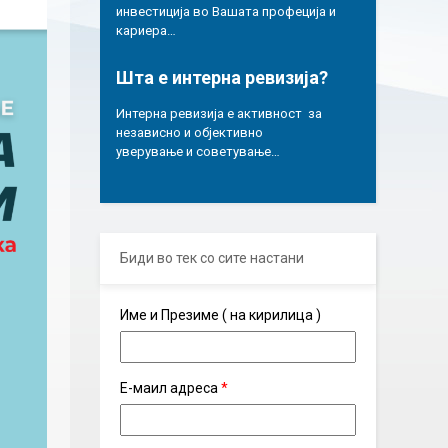
инвестиција во Вашата профеција и
кариера…
Шта е интерна ревизија?
Интерна ревизија е активност за
независно и објективно
уверување и советување…
Биди во тек со сите настани
Име и Презиме ( на кирилица )
Е-маил адреса
*