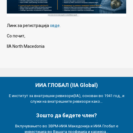
Линк за регистрација
овде
.
Со почит,
IIA North Macedonia
ИИА ГЛОБАЛ (IIA Global)
Е институт за внатрешни ревизори(IIA), основан во 1941 год., и
служи на внатрешните ревизори како…
Зошто да бидете член?
Вклучувањето во ЗВРМ-ИИА Македонија и ИИА Глобал е
инвестиција во Вашата профеција и кариера…