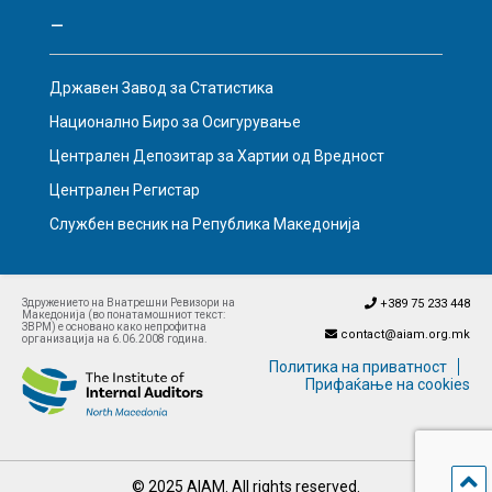
–
Државен Завод за Статистика
Национално Биро за Осигурување
Централен Депозитар за Хартии од Вредност
Централен Регистар
Службен весник на Република Македонија
Здружението на Внатрешни Ревизори на
+389 75 233 448
Македонија (во понатамошниот текст:
ЗВРМ) е основано како непрофитна
contact@aiam.org.mk
организација на 6.06.2008 година.
Политика на приватност
Прифаќање на cookies
© 2025 AIAM. All rights reserved.