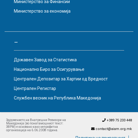
Министерство за Финансии
Министерство за економија
–
Државен Завод за Статистика
Национално Биро за Осигурување
Централен Депозитар за Хартии од Вредност
Централен Регистар
Службен весник на Република Македонија
Здружението на Внатрешни Ревизори на
+389 75 233 448
Македонија (во понатамошниот текст:
ЗВРМ) е основано како непрофитна
contact@aiam.org.mk
организација на 6.06.2008 година.