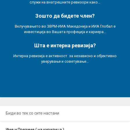
служи на внатрешните ревизори како…
Зошто да бидете член?
Вклучувањето во ЗВРМ-ИИА Македонија и ИИА Глобал е
инвестиција во Вашата профеција и кариера…
Шта е интерна ревизија?
Интерна ревизија е активност за независно и објективно
уверување и советување…
Биди во тек со сите настани
Име и Презиме ( на кирилица )